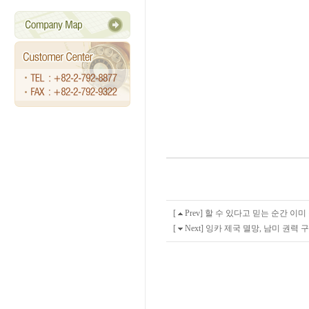
테
더
카
지
노
-
테
더
카
지
노
비
제
[
Prev]
할 수 있다고 믿는 순간 이미
이
배
[
Next]
잉카 제국 멸망, 남미 권력 
팅
-
비
제
이
배
팅